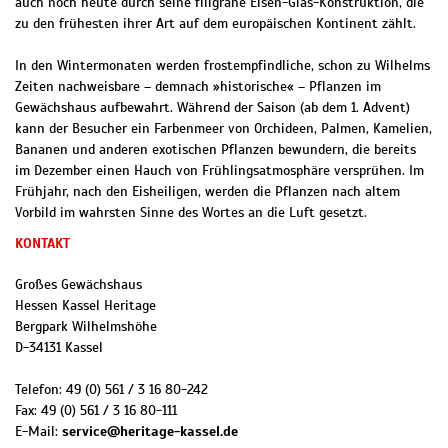
auch noch heute durch seine filigrane Eisen-Glas-Konstruktion, die
zu den frühesten ihrer Art auf dem europäischen Kontinent zählt.
In den Wintermonaten werden frostempfindliche, schon zu Wilhelms
Zeiten nachweisbare – demnach »historische« – Pflanzen im
Gewächshaus aufbewahrt. Während der Saison (ab dem 1. Advent)
kann der Besucher ein Farbenmeer von Orchideen, Palmen, Kamelien,
Bananen und anderen exotischen Pflanzen bewundern, die bereits
im Dezember einen Hauch von Frühlingsatmosphäre versprühen. Im
Frühjahr, nach den Eisheiligen, werden die Pflanzen nach altem
Vorbild im wahrsten Sinne des Wortes an die Luft gesetzt.
KONTAKT
Großes Gewächshaus
Hessen Kassel Heritage
Bergpark Wilhelmshöhe
D
-
34131
Kassel
Telefon:
49 (0) 561 / 3 16 80-242
Fax:
49 (0) 561 / 3 16 80-111
E-Mail:
service@heritage-kassel.de