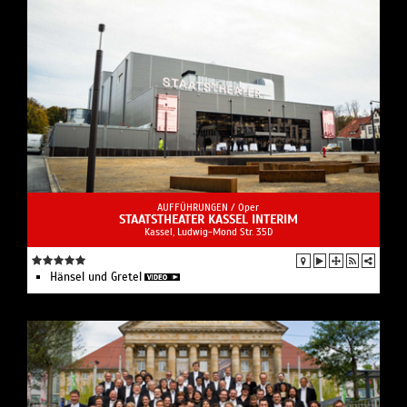
AUFFÜHRUNGEN /
Oper
STAATSTHEATER KASSEL INTERIM
Kassel, Ludwig-Mond Str. 35D
Hänsel und Gretel