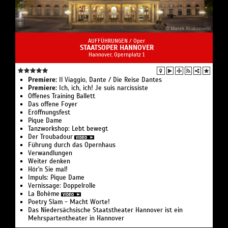
AUFFÜHRUNGEN /
Oper
STAATSOPER HANNOVER
Hannover, Opernplatz 1
Premiere:
Il Viaggio, Dante / Die Reise Dantes
Premiere:
Ich, ich, ich! Je suis narcissiste
Offenes Training Ballett
Das offene Foyer
Eröffnungsfest
Pique Dame
Tanzworkshop: Lebt bewegt
Der Troubadour
Führung durch das Opernhaus
Verwandlungen
Weiter denken
Hör'n Sie mal!
Impuls: Pique Dame
Vernissage: Doppelrolle
La Bohème
Poetry Slam - Macht Worte!
Das Niedersächsische Staatstheater Hannover ist ein
Mehrspartentheater in Hannover