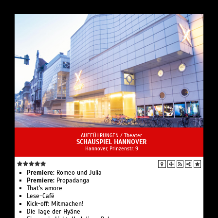
AUFFÜHRUNGEN /
Theater
SCHAUSPIEL HANNOVER
Hannover, Prinzenstr. 9
Premiere:
Romeo und Julia
Premiere:
Propadanga
That's amore
Lese-Café
Kick-off: Mitmachen!
Die Tage der Hyäne