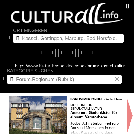
ORT EINGEBEN:
https://www.Kultur-Kassel.de/kassel/forum: kassel.kultur
KATEGORIE SUCHEN:
×
FORUM.REGIONUM
| Gedenkfeier
MUSEUM FÜR
SEPULKRALKULTUR
Ansehen. Gedenkfeier für
einsam Verstorbene
Jedes Jahr sterben mehrere
Dutzend Menschen in der
Stadt Kassel, ohne dass