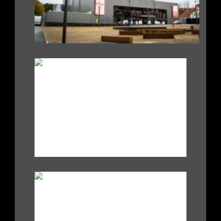
-
/
.
|
|
.
|
|
-