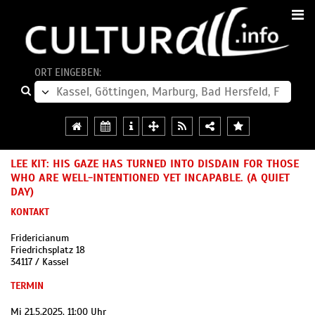
ORT EINGEBEN:
LEE KIT: HIS GAZE HAS TURNED INTO DISDAIN FOR THOSE
WHO ARE WELL-INTENTIONED YET INCAPABLE. (A QUIET
DAY)
KONTAKT
Fridericianum
Friedrichsplatz 18
34117 / Kassel
TERMIN
Mi 21.5.2025, 11:00 Uhr