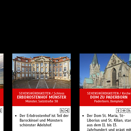
SEHENSWÜRDIGKEITEN /
Schloss
SEHENSWÜRDIGKEITEN /
Kirche
ERBDROSTENHOF MÜNSTER
DOM ZU PADERBORN
Münster, Salzstraße 38
Paderborn, Domplatz
Der Erbdrostenhof ist Teil der
Der Dom St. Maria, St-
Barockinsel und Münsters
Liborius und St. Kilian, st
d
schönster Adelshof.
aus dem 11. bis 13.
Jahrhundert und prägt mi