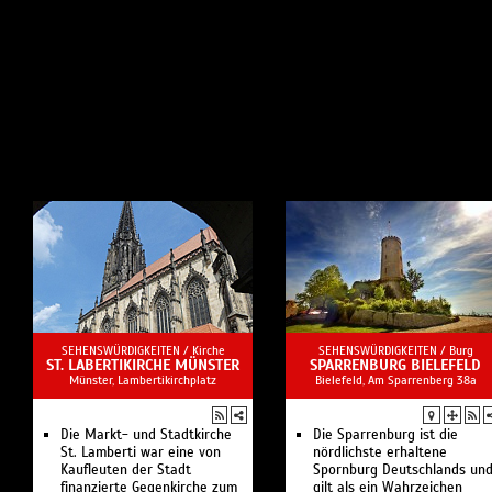
SEHENSWÜRDIGKEITEN /
Kirche
SEHENSWÜRDIGKEITEN /
Burg
ST. LABERTIKIRCHE MÜNSTER
SPARRENBURG BIELEFELD
Münster, Lambertikirchplatz
Bielefeld, Am Sparrenberg 38a
Die Markt- und Stadtkirche
Die Sparrenburg ist die
St. Lamberti war eine von
nördlichste erhaltene
Kaufleuten der Stadt
Spornburg Deutschlands un
finanzierte Gegenkirche zum
gilt als ein Wahrzeichen