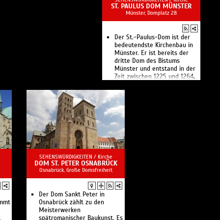
ST. PAULUS DOM MÜNSTER
Münster, Domplatz 28
Der St.-Paulus-Dom ist der
bedeutendste Kirchenbau in
Münster. Er ist bereits der
dritte Dom des Bistums
Münster und entstand in der
Zeit zwischen 1225 und 1264.
SEHENSWÜRDIGKEITEN /
Kirche
DOM ST. PETER OSNABRÜCK
Osnabrück, Große Domsfreiheit
Der Dom Sankt Peter in
ammt
Osnabrück zählt zu den
Meisterwerken
t
spätromanischer Baukunst. Es