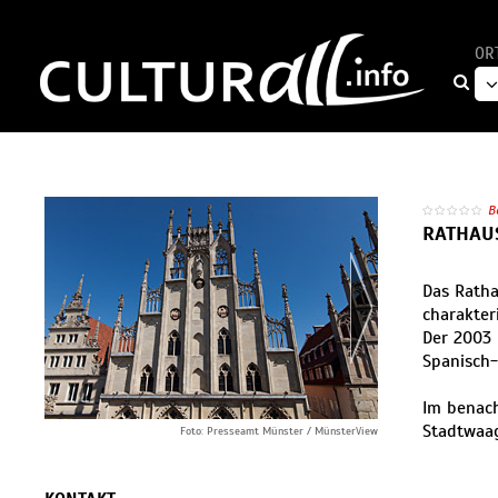
OR
B
RATHAU
Das Ratha
charakter
Der 2003 
Spanisch-
Im benach
Stadtwaag
Foto: Presseamt Münster / MünsterView