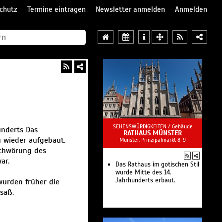
chutz
Termine eintragen
Newsletter anmelden
Anmelden
SEHENSWÜRDIGKEITEN /
Gebäude
underts Das
RATHAUS MÜNSTER
u wieder aufgebaut.
Münster, Prinzipalmarkt 8-9
schwörung des
ar.
Das Rathaus im gotischen Stil
wurde Mitte des 14.
Jahrhunderts erbaut.
wurden früher die
saß.