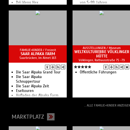
Déi kleng Hex
von 5-99 Jahren
Hexenparty und Geistertanz
Les sous-doués de l’horreur /
Die Grusel-Loser
TempoS
Hello Cello!
Aufführungen für Kinder und
Familien in der Philharmonie
Luxembourg
AUSSTELLUNGEN /
Museum
FAMILIE+KINDER /
Freizeit
WELTKULTURERBE VÖLKLINGER
SAAR ALPAKA FARM
HÜTTE
Saarbrücken, Im Almet 163
Völklingen, Rathausstraße 75 -79
Die Saar Alpaka Grand Tour
Öffentliche Führungen
Die Saar Alpaka
Schnuppertour
Die Saar Alpaka Zeit
Eseltouren
Hofladen der Alpaka Farm
Saar
Saar Alpaka Seminare
... ALLE FAMILIE+KINDER ANZEIGE
Saar Alpaka Wiesenglück
Wanderungen und Erlebnisse
MARKTPLATZ
mit den Saar Alpakas und
Lamas
Die erste Lama- und