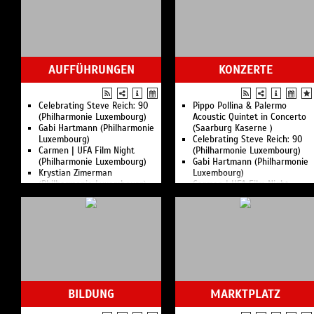
AUFFÜHRUNGEN
KONZERTE
Celebrating Steve Reich: 90
Pippo Pollina & Palermo
(Philharmonie Luxembourg)
Acoustic Quintet in Concerto
Gabi Hartmann (Philharmonie
(Saarburg Kaserne )
Luxembourg)
Celebrating Steve Reich: 90
Carmen | UFA Film Night
(Philharmonie Luxembourg)
(Philharmonie Luxembourg)
Gabi Hartmann (Philharmonie
Krystian Zimerman
Luxembourg)
(Philharmonie Luxembourg)
Carmen | UFA Film Night
Study day André Lischke
(Philharmonie Luxembourg)
(Philharmonie Luxembourg)
Das Beste von Udo Jürgens
Rhiannon Giddens
(Kultopolis Artists & More)
(Philharmonie Luxembourg)
Krystian Zimerman
Jupiter plays John Dowland
(Philharmonie Luxembourg)
(Philharmonie Luxembourg)
Rhiannon Giddens
Wajdi Riahi Trio (Philharmonie
(Philharmonie Luxembourg)
Luxembourg)
Jupiter plays John Dowland
Festival atlântico | Maat
(Philharmonie Luxembourg)
BILDUNG
MARKTPLATZ
Saxophone Quartet
Wajdi Riahi Trio (Philharmonie
(Philharmonie Luxembourg)
Luxembourg)