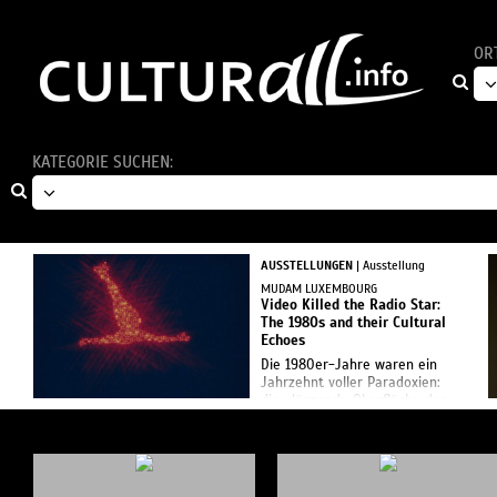
OR
KATEGORIE SUCHEN:
AUSSTELLUNGEN
| Ausstellung
MUDAM LUXEMBOURG
Video Killed the Radio Star:
The 1980s and their Cultural
Echoes
Die 1980er-Jahre waren ein
Jahrzehnt voller Paradoxien:
die glänzende Oberfläche der
Popkultur und die tiefen Brüche
der Weltpolitik; der Aufstieg
neuer Technologien und das
langsame Zerfallen alter I...