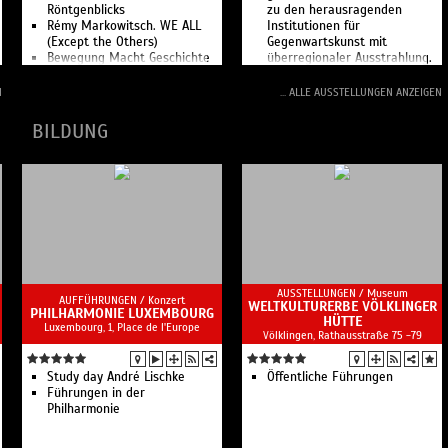
Röntgenblicks
zu den herausragenden
Rémy Markowitsch. WE ALL
Institutionen für
(Except the Others)
Gegenwartskunst mit
Bewegung Macht Geschichte
überregionaler Ausstrahlung.
Öffentliche Führungen
Industrie, Kultur, Geschichte,
N
... ALLE AUSSTELLUNGEN ANZEIGEN
Kunst und Natur im UNESCO-
Weltkulturerbe Völklinger
BILDUNG
Hütte
AUSSTELLUNGEN /
Museum
AUFFÜHRUNGEN /
Konzert
WELTKULTURERBE VÖLKLINGER
PHILHARMONIE LUXEMBOURG
HÜTTE
Luxembourg, 1, Place de l'Europe
Völklingen, Rathausstraße 75 -79
Study day André Lischke
Öffentliche Führungen
Führungen in der
Philharmonie