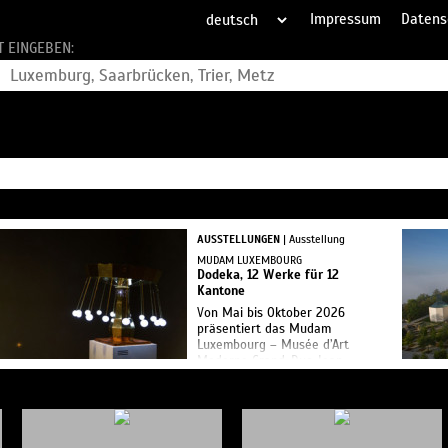
Impressum
Datens
T EINGEBEN:
AUSSTELLUNGEN
| Ausstellung
MUDAM LUXEMBOURG
Dodeka, 12 Werke für 12
Kantone
Von Mai bis Oktober 2026
präsentiert das Mudam
Luxembourg – Musée d’Art
Moderne Grand-Duc Jean
anlässlich seines 20-jährigen
Jubiläums Dodeka: 12 Werke
für 12 Kantone. Der Titel leitet
sich vom gr...