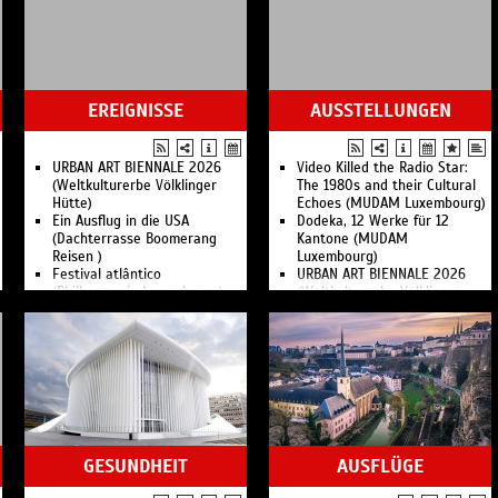
EREIGNISSE
AUSSTELLUNGEN
URBAN ART BIENNALE 2026
Video Killed the Radio Star:
(Weltkulturerbe Völklinger
The 1980s and their Cultural
Hütte)
Echoes (MUDAM Luxembourg)
Ein Ausflug in die USA
Dodeka, 12 Werke für 12
(Dachterrasse Boomerang
Kantone (MUDAM
Reisen )
Luxembourg)
Festival atlântico
URBAN ART BIENNALE 2026
(Philharmonie Luxembourg)
(Weltkulturerbe Völklinger
Festival atlântico | Lunch
Hütte)
Concert (Philharmonie
Simon Fujiwara: A Whole New
Luxembourg)
World (MUDAM Luxembourg)
Festival atlântico | Mônica
Igshaan Adams: Between
Salmaso (Philharmonie
Then and Now (MUDAM
Luxembourg)
Luxembourg)
Festival atlântico | Djavan
Seven Paintings – Seven
(Philharmonie Luxembourg)
Encounters: Highlights aus
Festival atlântico | Carminho
der Mudam Sammlung
GESUNDHEIT
AUSFLÜGE
(Philharmonie Luxembourg)
(MUDAM Luxembourg)
Festival atlântico | Luís
X-RAY - Die Macht des