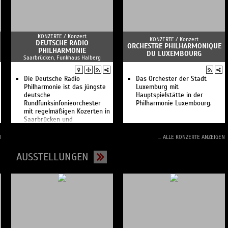
/ Histoire du soldat
William Christie & Les Arts
Florissants
The Cleveland Orchestra
KONZERTE /
Konzert
A Blind Date with Lucilin
KONZERTE /
Konzert
DEUTSCHE RADIO
ORCHESTRE PHILHARMONIQUE
Beatrice Rana
PHILHARMONIE
DU LUXEMBOURG
Festival atlântico | Lunch
Saarbrücken, Funkhaus Halberg
Concert
Festival atlântico | Mônica
Die Deutsche Radio
Salmaso
Das Orchester der Stadt
Philharmonie ist das jüngste
Festival atlântico | Djavan
Luxemburg mit
deutsche
Festival atlântico | Carminho
Hauptspielstätte in der
Rundfunksinfonieorchester
Festival atlântico | Luís
Philharmonie Luxembourg.
mit regelmäßigen Kozerten in
Vicente Trio
Saarbrücken und
Festival atlântico | Roda de
Kaiserslautern.
Samba
Festival atlântico | Lenna
N
... ALLE KONZERTE ANZEIGEN
Bahule
Festival atlântico | Criolo,
AUSSTELLUNGEN
Amaro Freitas & Dino
D’Santiago
Festival atlântico | Coletivo
Gira
D’un même souffle
Concert surprise
Beethoven 4 Strings: Part I
Philippe Katerine
symphonique