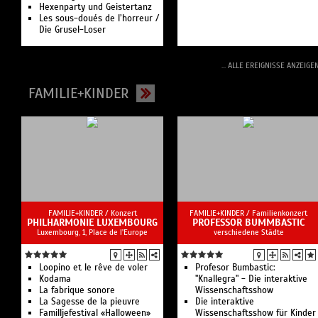
Hexenparty und Geistertanz
Les sous-doués de l’horreur /
Die Grusel-Loser
... ALLE EREIGNISSE ANZEIGE
FAMILIE+KINDER
FAMILIE+KINDER /
Konzert
FAMILIE+KINDER /
Familienkonzert
PHILHARMONIE LUXEMBOURG
PROFESSOR BUMMBASTIC
Luxembourg, 1, Place de l'Europe
verschiedene Städte
Loopino et le rêve de voler
Profesor Bumbastic:
Kodama
"Knallegra" - Die interaktive
La fabrique sonore
Wissenschaftsshow
La Sagesse de la pieuvre
Die interaktive
Familljefestival «Halloween»
Wissenschaftsshow für Kinder