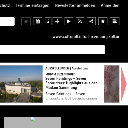
chutz
Termine eintragen
Newsletter anmelden
Anmelden
www.culturall.info: luxemburg.kultur
AUSSTELLUNGEN
| Ausstellung
MUDAM LUXEMBOURG
Seven Paintings – Seven
Encounters: Highlights aus der
Mudam Sammlung
Seven Paintings – Seven
Encounters lädt Besucher:innen
dazu ein, Malerei durch eine
Reihe einzigartiger
Erfahrungen neu zu entdecken.
Sieben Hauptwerke aus der
Mudam Sammlung werden
nacheinander – jew...