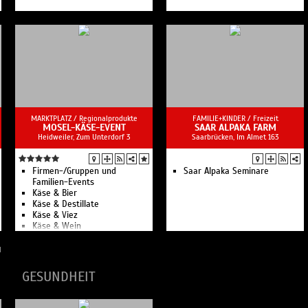
MARKTPLATZ /
Regionalprodukte
FAMILIE+KINDER /
Freizeit
MOSEL-KÄSE-EVENT
SAAR ALPAKA FARM
Heidweiler, Zum Unterdorf 3
Saarbrücken, Im Almet 163
Firmen-/Gruppen und
Saar Alpaka Seminare
Familien-Events
Käse & Bier
Käse & Destillate
Käse & Viez
Käse & Wein
Outdoor-Erlebnis-Raclette
Online-Tastings
N
GESUNDHEIT